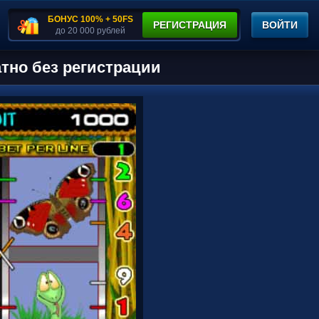
БОНУС 100% + 50FS
РЕГИСТРАЦИЯ
ВОЙТИ
до 20 000 рублей
тно без регистрации