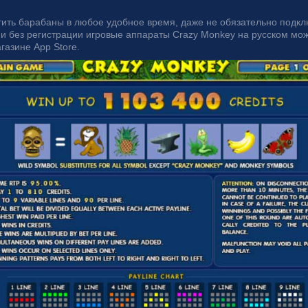
тить барабаны в любое удобное время, даже не обязательно подклю
о и без регистрации игровые аппараты Crazy Monkey на русском м
газине App Store.