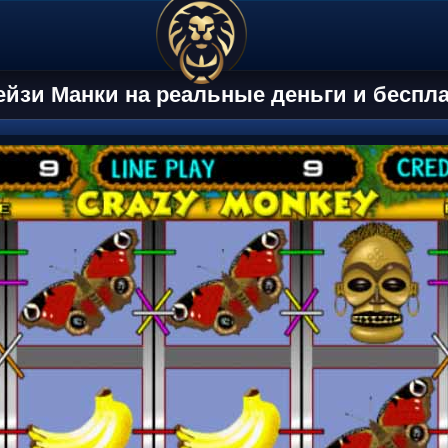
ейзи Манки на реальные деньги и беспла