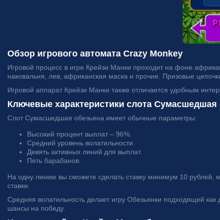
Обзор игрового автомата Crazy Monkey
Игровой процесс в игре Крейзи Манки проходит на фоне африка
наковальня, лев, африканская маска и прочие. Призовые цепочк
Игровой аппарат Крейзи Манки также отличается удобным инте
Ключевые характеристики слота Сумасшедшая
Слот Сумасшедшая обезьяна имеет обычные параметры:
Высокий процент выплат – 96%.
Средний уровень волатильности.
Девять активных линий для выплат.
Пять барабанов.
На одну линию вы сможете сделать ставку минимум 10 рублей, 
ставки.
Средняя волатильность делает игру Обезьянки подходящей как д
шансы на победу.