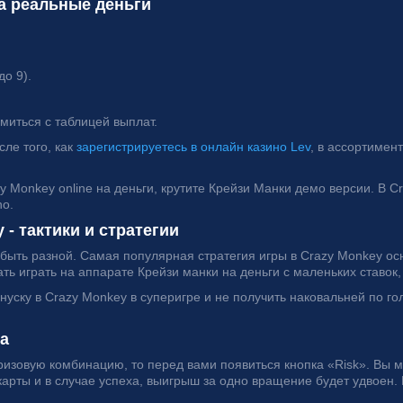
на реальные деньги
до 9).
омиться с таблицей выплат.
сле того, как
зарегистрируетесь в онлайн казино Lev
, в ассортимен
zy Monkey online на деньги, крутите Крейзи Манки демо версии. В 
no.
- тактики и стратегии
 быть разной. Самая популярная стратегия игры в Crazy Monkey ос
ь играть на аппарате Крейзи манки на деньги с маленьких ставок,
нуску в Crazy Monkey в суперигре и не получить наковальней по го
ра
изовую комбинацию, то перед вами появиться кнопка «Risk». Вы м
карты и в случае успеха, выигрыш за одно вращение будет удвоен.