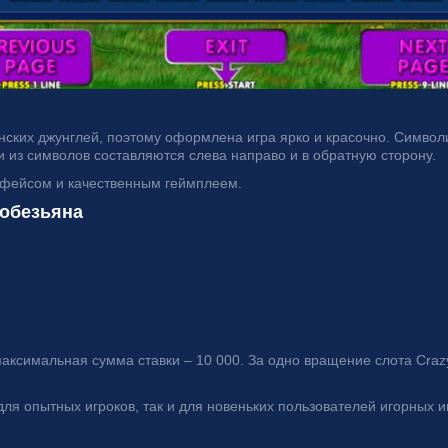
нских джунглей, поэтому оформлена игра ярко и красочно. Символи
и из символов составляются слева направо и в обратную сторону.
рфейсом и качественным геймплеем.
 обезьяна
максимальная сумма ставки – 10 000. За одно вращение слота Cra
ля опытных игроков, так и для новеньких пользователей игорных и