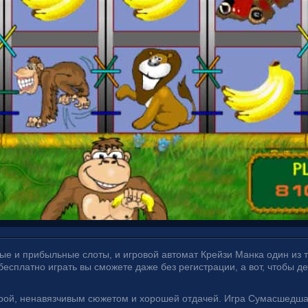
ные и прибыльные слоты, и игровой автомат Крейзи Манка один из 
есплатно играть вы сможете даже без регистрации, а вот, чтобы де
турой, ненавязчивым сюжетом и хорошей отдачей. Игра Сумасшедша