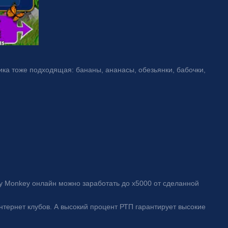
ка тоже подходящая: бананы, ананасы, обезьянки, бабочки,
zy Monkey онлайн можно заработать до х5000 от сделанной
нтернет клубов. А высокий процент РТП гарантирует высокие