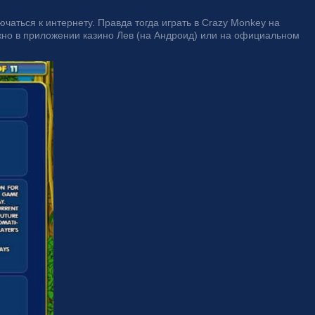
чаться к интернету. Правда тогда играть в Crazy Monkey на
ожно в приложении казино Лев (на Андроид) или на официальном